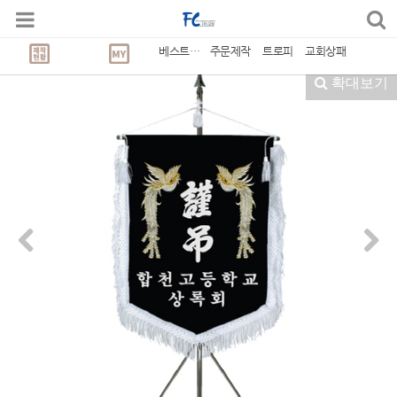
깃발
베스트상품
주문제작
트로피
교회상패