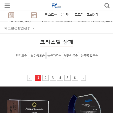
Best Seller
CATEGORY
(
1,631
)
감사/공로패
(
20
)
교회 상패(C)
(
20
)
베스트상품
주문제작
트로피
교회상패
인물 상패(I)
(
20
)
부모님 감사패(H)
(
20
)
재직/퇴직기념패 (E)
(
20
)
재고한정할인전
(
15
)
크리스탈 상패
인기도순
최신등록순
높은가격순
낮은가격순
상품평 많은순
1
2
3
4
5
6
<
>