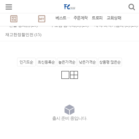
Best Seller
CATEGORY
(
1,631
)
감사/공로패
(
20
)
교회 상패(C)
(
20
)
베스트상품
주문제작
트로피
교회상패
인물 상패(I)
(
20
)
부모님 감사패(H)
(
20
)
재직/퇴직기념패 (E)
(
20
)
재고한정할인전
(
15
)
인기도순
최신등록순
높은가격순
낮은가격순
상품평 많은순
출시 준비 중입니다.