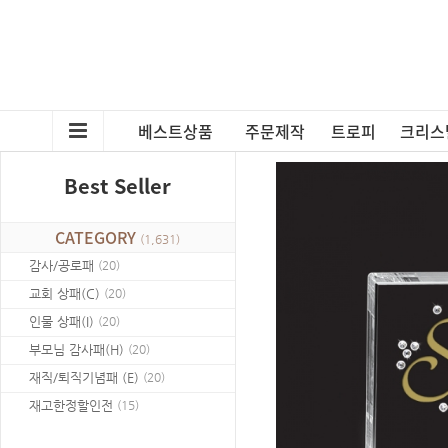
베스트상품
주문제작
트로피
크리스
Best Seller
CATEGORY
(
1,631
)
감사/공로패
(
20
)
교회 상패(C)
(
20
)
인물 상패(I)
(
20
)
부모님 감사패(H)
(
20
)
재직/퇴직기념패 (E)
(
20
)
재고한정할인전
(
15
)