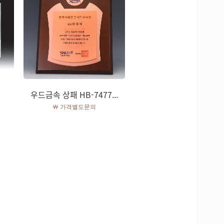
우드금속 상패 HB-7477...
￦ 가격별도문의