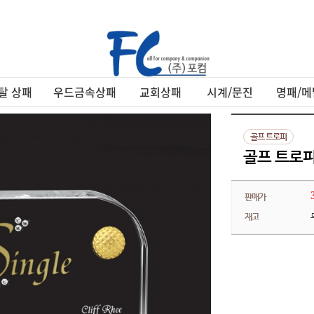
탈 상패
우드금속상패
교회상패
시계/문진
명패/메
골프 트로피
골프 트로피 
판매가
재고