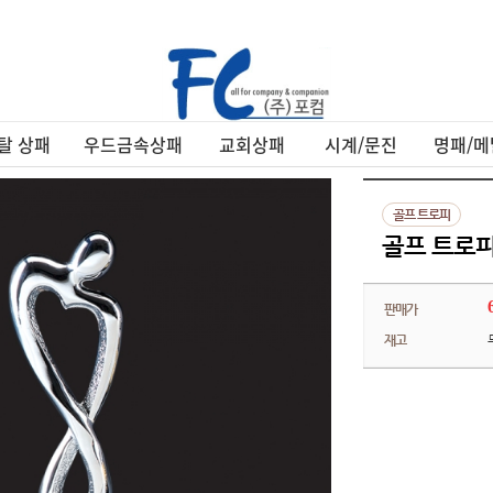
탈 상패
우드금속상패
교회상패
시계/문진
명패/메
골프 트로피
골프 트로피 
판매가
재고