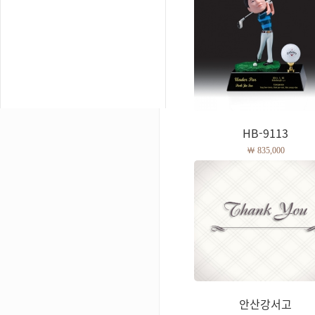
HB-9113
￦ 835,000
안산강서고