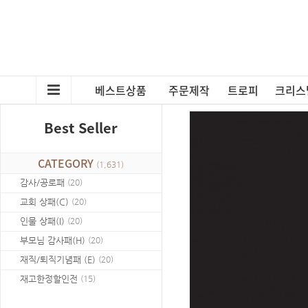
베스트상품
주문제작
트로피
크리스
Best Seller
CATEGORY
(
1,631
)
감사/공로패
(
20
)
교회 상패(C)
(
20
)
인물 상패(I)
(
20
)
부모님 감사패(H)
(
20
)
재직/퇴직기념패 (E)
(
20
)
재고한정할인전
(
15
)