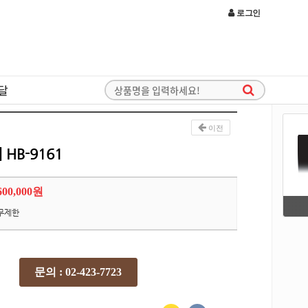
로그인
달
이전
HB-9161
600,000원
무제한
문의 : 02-423-7723