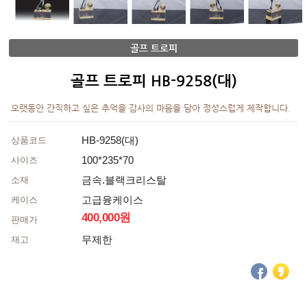
골프 트로피
골프 트로피 HB-9258(대)
오랫동안 간직하고 싶은 추억을 감사의 마음을 담아 정성스럽게 제작합니다.
HB-9258(대)
상품코드
100*235*70
사이즈
금속.블랙크리스탈
소재
고급융케이스
케이스
400,000원
판매가
무제한
재고