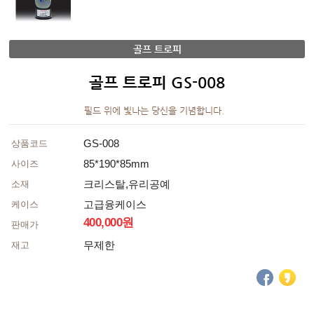
골프 트로피
골프 트로피 GS-008
필드 위에 빛나는 당신을 기념합니다.
GS-008
상품코드
85*190*85mm
사이즈
크리스탈,유리공예
소재
고급융케이스
케이스
400,000원
판매가
무제한
재고