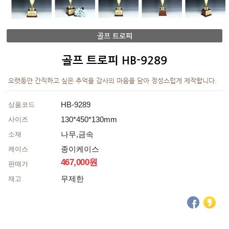
골프 트로피
골프 트로피 HB-9289
오랫동안 간직하고 싶은 추억을 감사의 마음을 담아 정성스럽게 제작합니다.
HB-9289
상품코드
130*450*130mm
사이즈
나무,금속
소재
종이케이스
케이스
467,000원
판매가
무제한
재고